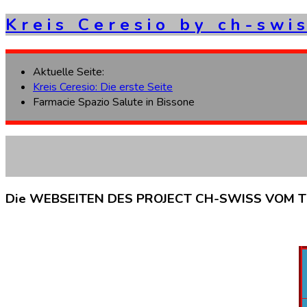
K
r
e
i
s
C
e
r
e
s
i
o
b
y
c
h
-
s
w
i
s
Aktuelle Seite:
Kreis Ceresio: Die erste Seite
Farmacie Spazio Salute in Bissone
Die
WEBSEITEN
DES
PROJECT
CH-SWISS
VOM
T