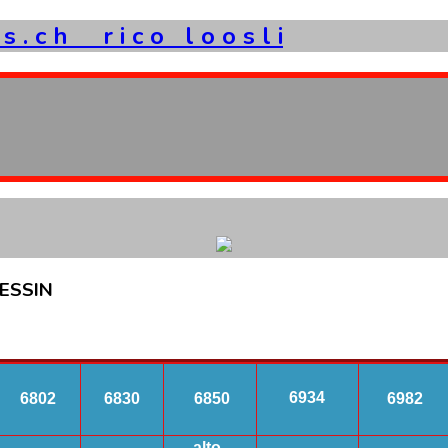
s
.
c
h
r
i
c
o
l
o
o
s
l
i
ESSIN
6934
6802
6830
6850
6982
alto-