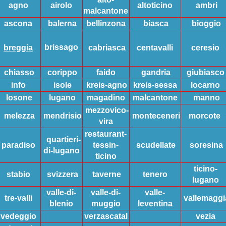
agno
airolo
altoticino
ambri
malcantone
ascona
balerna
bellinzona
biasca
bioggio
brissago
breggia
cabriasca
centavalli
ceresio
chiasso
corippo
faido
gandria
giubiasco
info
isole
kreis-agno
kreis-sessa
locarno
losone
lugano
magadino
malcantone
manno
mezzovico-
melezza
mendrisio
monteceneri
morcote
vira
restaurant-
quartieri-
paradiso
tessin-
scudellate
soresina
di-lugano
ticino
ticino-
stabio
svizzera
taverne
tenero
lugano
valle-di-
valle-di-
valle-
tre-valli
vallemaggi
blenio
muggio
leventina
vedeggio
verzascatal
vezia