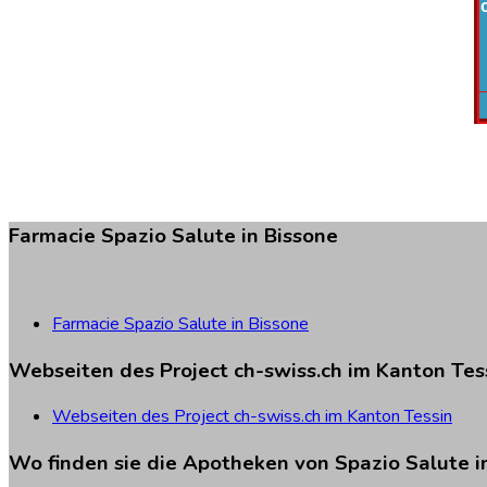
Farmacie
Spazio
Salute
in
Bissone
Farmacie Spazio Salute in Bissone
Webseiten
des
Project
ch-swiss.ch
im
Kanton
Tes
Webseiten des Project ch-swiss.ch im Kanton Tessin
Wo
finden
sie
die
Apotheken
von
Spazio
Salute
i