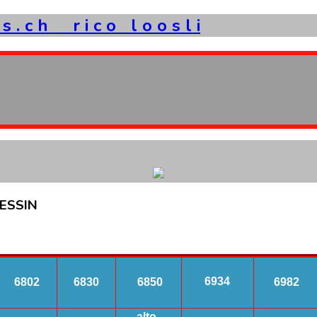
s
.
c
h
r
i
c
o
l
o
o
s
l
i
ESSIN
6934
6802
6830
6850
6982
alto-