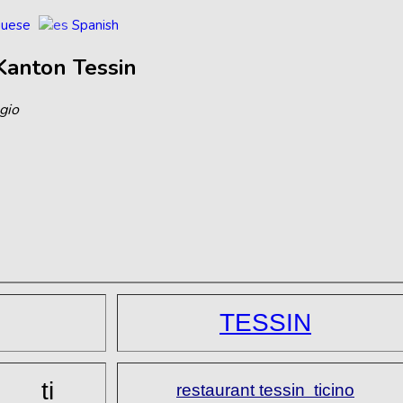
guese
Spanish
Kanton
Tessin
gio
TESSIN
ti
restaurant tessin ticino