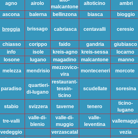
agno
airolo
altoticino
ambri
malcantone
ascona
balerna
bellinzona
biasca
bioggio
brissago
breggia
cabriasca
centavalli
ceresio
chiasso
corippo
faido
gandria
giubiasco
info
isole
kreis-agno
kreis-sessa
locarno
losone
lugano
magadino
malcantone
manno
mezzovico-
melezza
mendrisio
monteceneri
morcote
vira
restaurant-
quartieri-
paradiso
tessin-
scudellate
soresina
di-lugano
ticino
ticino-
stabio
svizzera
taverne
tenero
lugano
valle-di-
valle-di-
valle-
tre-valli
vallemaggi
blenio
muggio
leventina
vedeggio
verzascatal
vezia