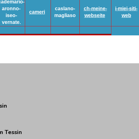
cademario-
aronno-
caslano-
ch-meine-
i-miei-siti-
cameri
iseo-
magliaso
webseite
web
vernate.
sin
m
Tessin