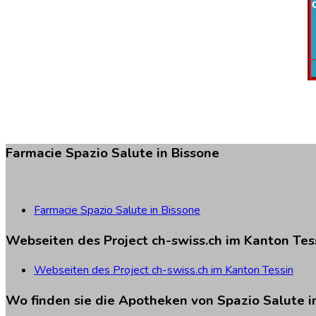
Farmacie
Spazio
Salute
in
Bissone
Farmacie Spazio Salute in Bissone
Webseiten
des
Project
ch-swiss.ch
im
Kanton
Tes
Webseiten des Project ch-swiss.ch im Kanton Tessin
Wo
finden
sie
die
Apotheken
von
Spazio
Salute
i