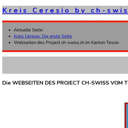
K
r
e
i
s
C
e
r
e
s
i
o
b
y
c
h
-
s
w
i
s
Aktuelle Seite:
Kreis Ceresio: Die erste Seite
Webseiten des Project ch-swiss.ch im Kanton Tessin
Die
WEBSEITEN
DES
PROJECT
CH-SWISS
VOM
T